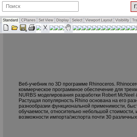
Standard
CPlanes
Set View
Display
Select
Viewport Layout
Visibility
Tr
Веб-учебник по 3D программе Rhinoceros. Rhinocer
коммерческое программное обеспечение для трех
NURBS моделирования разработки Robert McNeel &
Растущая популярность Rhino основана на его раз
разнообразии функциональной применимости, быс
обучаемости, относительно небольшой стоимости, 
возможности импорта/экспорта почти 30 различны