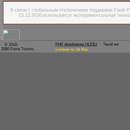
В связи с глобальным отключением поддержки Flash Pla
15.12.2020 используется экспериментальная техн
PHP фреймворк HLEB2
Такой же
© 2010-
2090
Foma Tuturov
учебник по 3d Max