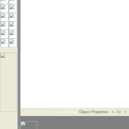
уроки Rhino:
Object Properties <
All
> 