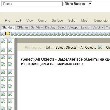
File
Edit
View
Curve
Surface
Solid
Mesh
Dimension
Standard
CPlanes
Set View
Display
Select
Viewport Layout
Visibility
Tr
Rhinoceros ->
Edit
->Select Objects-> All Objects
Ctr
(Select) All Objects - Выделяет все обьекты на 
и находящиеся на видимых слоях.