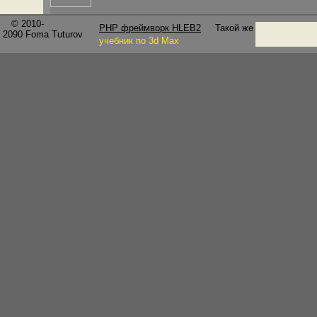
© 2010-
PHP фреймворк HLEB2
Такой же
2090
Foma Tuturov
учебник по 3d Max