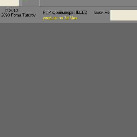
© 2010-
PHP фреймворк HLEB2
Такой же
2090
Foma Tuturov
учебник по 3d Max