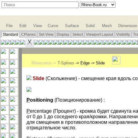
File
Edit
View
Curve
Surface
Solid
Mesh
Dimension
Standard
CPlanes
Set View
Display
Select
Viewport Layout
Visibility
Tr
Rhinoceros ->
T-Splines
-> Edge -> Slide
Slide
(Скольжение) - смещение края вдоль со
P
ositioning
(Позиционирование) :
P
ercentage (Процент) - кромка будет сдвинута н
от 0 до 1 до соседнего края/кромки. Направлени
для смещения в противоположном направлении
отрицательное число.