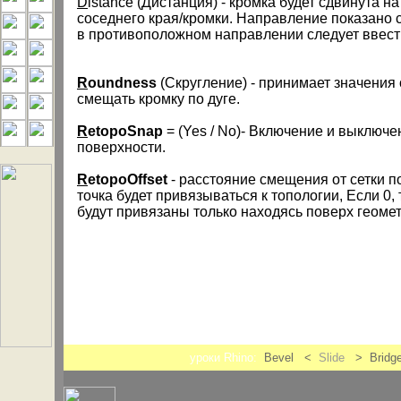
D
istance (Дистанция) - кромка будет сдвинута н
соседнего края/кромки. Направление показано 
в противоположном направлении следует ввест
R
oundness
(Скругление) - принимает значения о
смещать кромку по дуге.
R
etopoSnap
= (Yes / No)- Включение и выключе
поверхности.
R
etopoOffset
- расстояние смещения от сетки п
точка будет привязываться к топологии, Если 0,
будут привязаны только находясь поверх геомет
уроки Rhino:
Bevel <
Slide
> Bridg